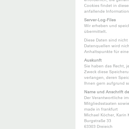
erforderlich, die gen
Cookies findet in dies
anfallende Informatio
Server-Log-Files
Wir erheben und speich
übermittelt.
Diese Daten sind nich
Datenquellen wird nic
Anhaltspunkte für ein
Auskunft
Sie haben das Recht, j
Zweck diese Speicherun
verlangen, deren Speic
Ihnen gern aufgrund sc
Name und Anschrift de
Der Verantwortliche i
Mitgliedsstaaten sowie
made in frankfurt
Michael Köcher, Karin
Burgstraße 33
63303 Dreieich