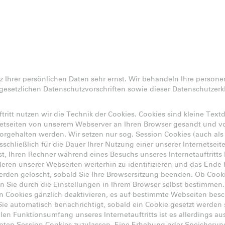
 Ihrer persönlichen Daten sehr ernst. Wir behandeln Ihre person
esetzlichen Datenschutzvorschriften sowie dieser Datenschutzerk
ftritt nutzen wir die Technik der Cookies. Cookies sind kleine Text
netseiten von unserem Webserver an Ihren Browser gesandt und v
orgehalten werden. Wir setzen nur sog. Session Cookies (auch als
usschließlich für die Dauer Ihrer Nutzung einer unserer Internetse
st, Ihren Rechner während eines Besuchs unseres Internetauftritt
eren unserer Webseiten weiterhin zu identifizieren und das Ende I
erden gelöscht, sobald Sie Ihre Browsersitzung beenden. Ob Cook
 Sie durch die Einstellungen in Ihrem Browser selbst bestimmen.
n Cookies gänzlich deaktivieren, es auf bestimmte Webseiten bes
 Sie automatisch benachrichtigt, sobald ein Cookie gesetzt werde
ollen Funktionsumfang unseres Internetauftritts ist es allerdings 