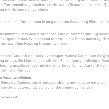
annten Session Cookies zuzulassen. Eine Erhebung oder Speicheru
em Zusammenhang durch uns nicht statt. Wir setzen auch keine Te
nen mit Nutzerdaten verbinden.
ern keine Informationen in so genannten Server-Log Files, die I
t bestimmten Personen zuordenbar. Eine Zusammenführung dieser
ht vorgenommen. Wir behalten uns vor, diese Daten nachträglich 
e rechtswidrige Nutzung bekannt werden.
ederzeit Auskunft darüber zu verlangen, welche Daten über Sie ge
g erfolgt. Sie können jederzeit eine Berichtigung unrichtiger Da
herung unzulässig oder nicht mehr erforderlich ist. Auskunft übe
hriftlicher Anfrage.
s Verantwortlichen
m Sinne der Datenschutz-Grundverordnung und anderer nationaler
 sonstiger datenschutzrechtlicher Bestimmungen ist die:
 Köcher GbR