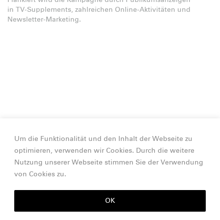
Flankiert wird die Kampagne durch Publikumsanzeigen
in TV-Supplements, zahlreichen Online-Aktivitäten und
Newsletter-Marketing.
Um die Funktionalität und den Inhalt der Webseite zu
optimieren, verwenden wir Cookies. Durch die weitere
Nutzung unserer Webseite stimmen Sie der Verwendung
von Cookies zu.
OK